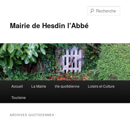
Aller
Aller
au
au
Rech
contenu
contenu
principal
secondaire
Mairie de Hesdin l'Abbé
Menu
Accueil
La Mairie
Vie quotidienne
Loisirs et Culture
principal
Tourisme
ARCHIVES QUOTIDIENNES :