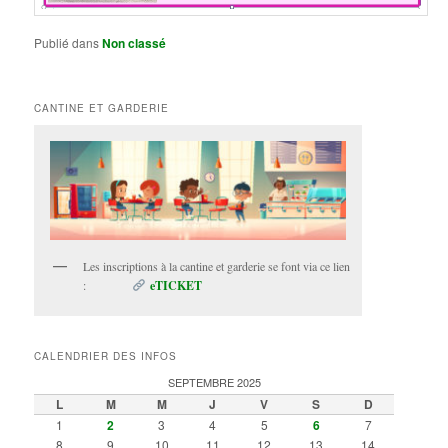
Publié dans
Non classé
CANTINE ET GARDERIE
Les inscriptions à la cantine et garderie se font via ce lien
:
eTICKET
CALENDRIER DES INFOS
SEPTEMBRE 2025
L
M
M
J
V
S
D
1
2
3
4
5
6
7
8
9
10
11
12
13
14