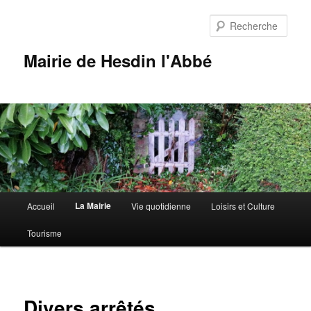
Aller
au
Rech
contenu
principal
Mairie de Hesdin l'Abbé
Menu
La Mairie
Accueil
Vie quotidienne
Loisirs et Culture
principal
Tourisme
Divers arrêtés