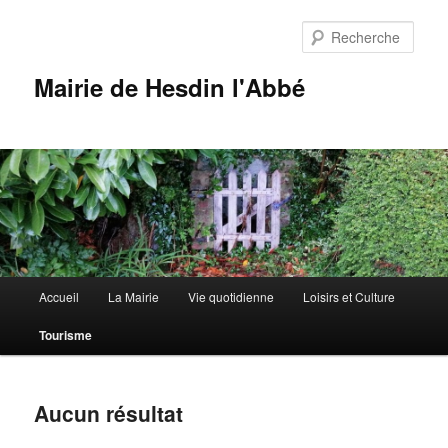
Aller
Aller
au
au
Rech
contenu
contenu
principal
secondaire
Mairie de Hesdin l'Abbé
Menu
Accueil
La Mairie
Vie quotidienne
Loisirs et Culture
principal
Tourisme
Aucun résultat