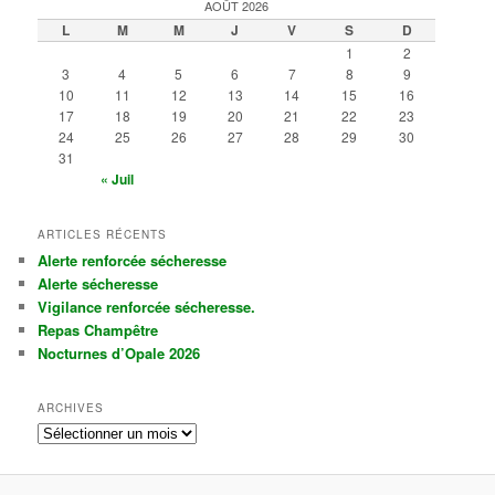
AOÛT 2026
L
M
M
J
V
S
D
1
2
3
4
5
6
7
8
9
10
11
12
13
14
15
16
17
18
19
20
21
22
23
24
25
26
27
28
29
30
31
« Juil
ARTICLES RÉCENTS
Alerte renforcée sécheresse
Alerte sécheresse
Vigilance renforcée sécheresse.
Repas Champêtre
Nocturnes d’Opale 2026
ARCHIVES
A
r
c