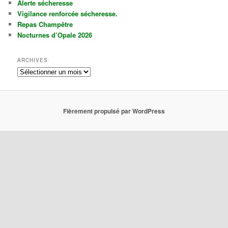
Alerte sécheresse
Vigilance renforcée sécheresse.
Repas Champêtre
Nocturnes d’Opale 2026
ARCHIVES
A
r
c
h
i
Fièrement propulsé par WordPress
v
e
s