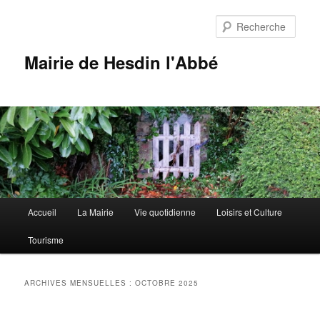
Aller
Aller
au
au
Rech
contenu
contenu
principal
secondaire
Mairie de Hesdin l'Abbé
Menu
Accueil
La Mairie
Vie quotidienne
Loisirs et Culture
principal
Tourisme
ARCHIVES MENSUELLES :
OCTOBRE 2025