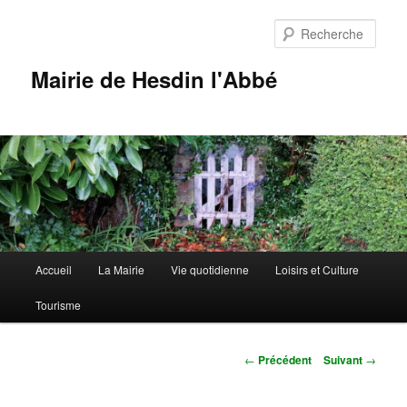
Aller
au
Rech
contenu
principal
Mairie de Hesdin l'Abbé
Menu
Accueil
La Mairie
Vie quotidienne
Loisirs et Culture
principal
Tourisme
Navigation
←
Précédent
Suivant
→
des
articles