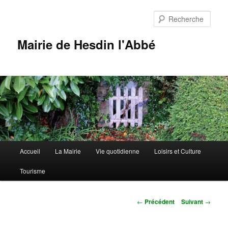
Aller
au
Rech
contenu
principal
Mairie de Hesdin l'Abbé
Menu
Accueil
La Mairie
Vie quotidienne
Loisirs et Culture
principal
Tourisme
Navigation
←
Précédent
Suivant
→
des
articles