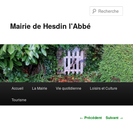
Aller
au
Rech
contenu
principal
Mairie de Hesdin l'Abbé
Menu
Accueil
La Mairie
Vie quotidienne
Loisirs et Culture
principal
Tourisme
Navigation
←
Précédent
Suivant
→
des
articles