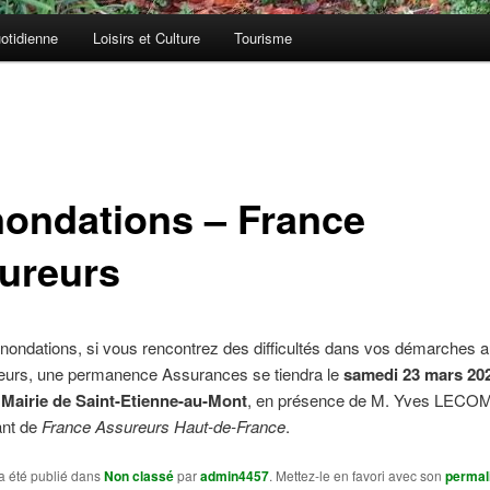
otidienne
Loisirs et Culture
Tourisme
nondations – France
ureurs
inondations, si vous rencontrez des difficultés dans vos démarches 
eurs, une permanence Assurances se tiendra le
samedi 23 mars 20
Mairie de Saint-Etienne-au-Mont
, en présence de M. Yves LECO
ant de
France Assureurs Haut-de-France
.
a été publié dans
Non classé
par
admin4457
. Mettez-le en favori avec son
permal