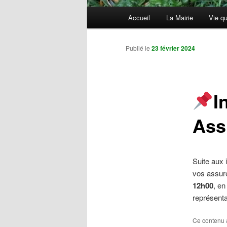
Menu
Accueil
La Mairie
Vie qu
principal
Publié le
23 février 2024
I
Ass
Suite aux 
vos assur
12h00
, en
représent
Ce contenu 