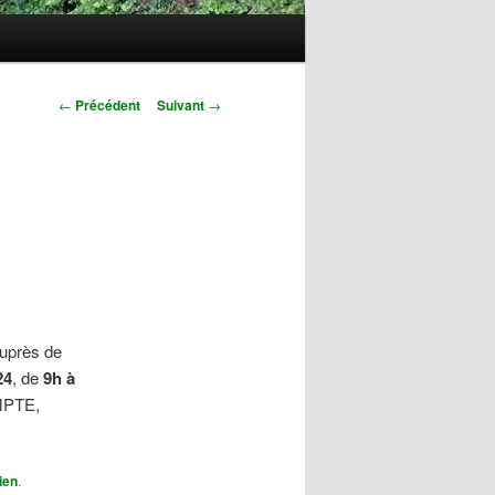
Navigation
←
Précédent
Suivant
→
des
articles
auprès de
24
, de
9h à
MPTE,
ien
.