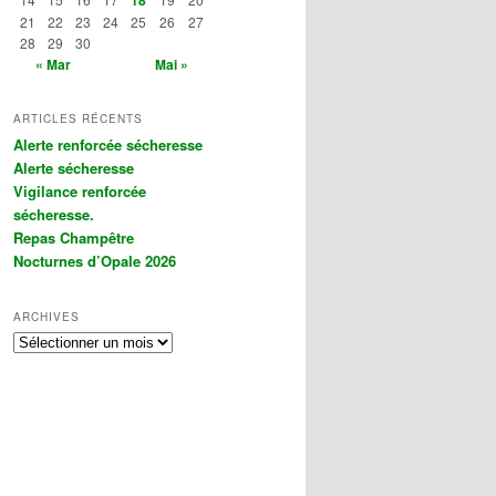
21
22
23
24
25
26
27
28
29
30
« Mar
Mai »
ARTICLES RÉCENTS
Alerte renforcée sécheresse
Alerte sécheresse
Vigilance renforcée
sécheresse.
Repas Champêtre
Nocturnes d’Opale 2026
ARCHIVES
A
r
c
h
i
v
e
s