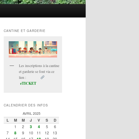
CANTINE ET GARDERIE
Les inscriptions à la cantine
et garderie se font via ce
lien :
eTICKET
CALENDRIER DES INFOS
AVRIL 2025
L
M
M
J
V
S
D
1
2
3
4
5
6
7
8
9
10
11
12
13
14
15
16
17
18
19
20