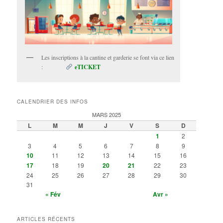
Les inscriptions à la cantine et garderie se font via ce lien
:
eTICKET
CALENDRIER DES INFOS
MARS 2025
L
M
M
J
V
S
D
1
2
3
4
5
6
7
8
9
10
11
12
13
14
15
16
17
18
19
20
21
22
23
24
25
26
27
28
29
30
31
« Fév
Avr »
ARTICLES RÉCENTS