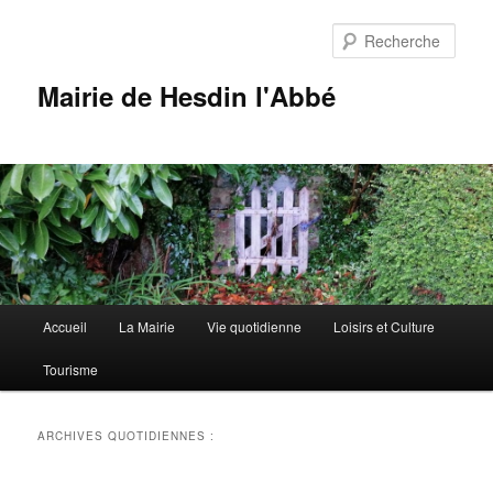
Aller
Aller
au
au
Rech
contenu
contenu
principal
secondaire
Mairie de Hesdin l'Abbé
Menu
Accueil
La Mairie
Vie quotidienne
Loisirs et Culture
principal
Tourisme
ARCHIVES QUOTIDIENNES :